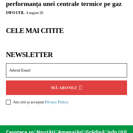
performanța unei centrale termice pe gaz
INFO UTIL
4 august 26
CELE MAI CITITE
NEWSLETTER
MĂ ABONEZ
Am citit și acceptat
Privacy Policy
.
Casoteca.ro
Noutăți
Amenajări
Grădină
Info Util