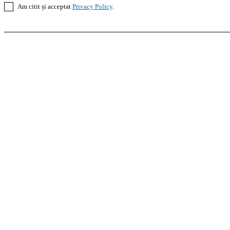
Am citit și acceptat
Privacy Policy
.
Casoteca.ro
Noutăți
Amenajări
Grădină
Info Util
InformaTeca.ro
Știri
Politică
Economie
Educație
S
Agroteca.ro
La Zi
Produse
Utilaje
Pedagoteca.ro
Știrile din Educație
Preșcolar
Școal
MoneyBuzz
Bani
Business
Tech
Green
Retail
Bucu
Goool.ro
Superliga
Liga 2
Liga 3
Steaua
Dinamo
R
PRescu
România Informată
Curierul Național
Pra