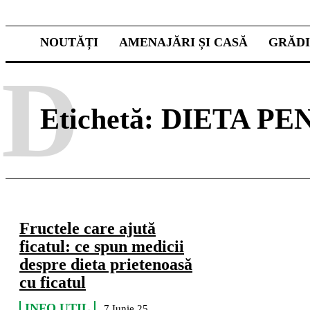
NOUTĂȚI
AMENAJĂRI ȘI CASĂ
GRĂD
D
Etichetă:
DIETA PE
Fructele care ajută
ficatul: ce spun medicii
despre dieta prietenoasă
cu ficatul
INFO UTIL
7 Iunie 25