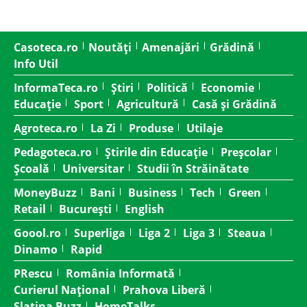
Casoteca.ro
Noutăți
Amenajări
Grădină
Info Util
InformaTeca.ro
Știri
Politică
Economie
Educație
Sport
Agricultură
Casă și Grădină
Agroteca.ro
La Zi
Produse
Utilaje
Pedagoteca.ro
Știrile din Educație
Preșcolar
Școală
Universitar
Studii în Străinătate
MoneyBuzz
Bani
Business
Tech
Green
Retail
București
English
Goool.ro
Superliga
Liga 2
Liga 3
Steaua
Dinamo
Rapid
PRescu
România Informată
Curierul Național
Prahova Liberă
Slatina Buzz
HomeTalks