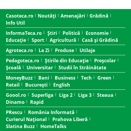
Casoteca.ro
Noutăți
Amenajări
Grădină
Info Util
InformaTeca.ro
Știri
Politică
Economie
Educație
Sport
Agricultură
Casă și Grădină
Agroteca.ro
La Zi
Produse
Utilaje
Pedagoteca.ro
Știrile din Educație
Preșcolar
Școală
Universitar
Studii în Străinătate
MoneyBuzz
Bani
Business
Tech
Green
Retail
București
English
Goool.ro
Superliga
Liga 2
Liga 3
Steaua
Dinamo
Rapid
PRescu
România Informată
Curierul Național
Prahova Liberă
Slatina Buzz
HomeTalks