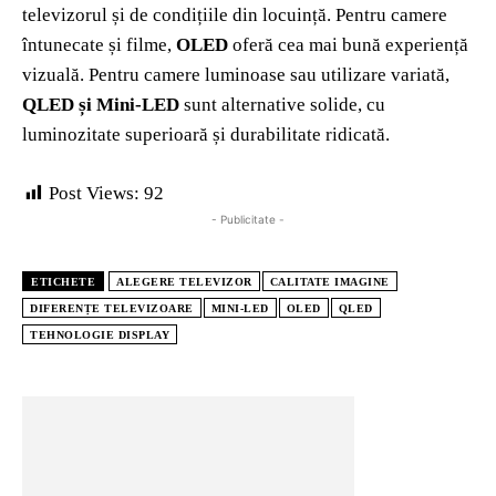
televizorul și de condițiile din locuință. Pentru camere
întunecate și filme,
OLED
oferă cea mai bună experiență
vizuală. Pentru camere luminoase sau utilizare variată,
QLED și Mini‑LED
sunt alternative solide, cu
luminozitate superioară și durabilitate ridicată.
Post Views:
92
- Publicitate -
ETICHETE
ALEGERE TELEVIZOR
CALITATE IMAGINE
DIFERENȚE TELEVIZOARE
MINI‑LED
OLED
QLED
TEHNOLOGIE DISPLAY