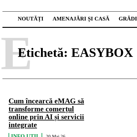
NOUTĂȚI
AMENAJĂRI ȘI CASĂ
GRĂD
E
Etichetă:
EASYBOX
Cum încearcă eMAG să
transforme comerțul
online prin AI și servicii
integrate
INFO UTIL
20 Mai 26