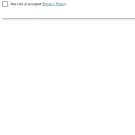
Am citit și acceptat
Privacy Policy
.
Casoteca.ro
Noutăți
Amenajări
Grădină
Info Util
InformaTeca.ro
Știri
Politică
Economie
Educație
S
Agroteca.ro
La Zi
Produse
Utilaje
Pedagoteca.ro
Știrile din Educație
Preșcolar
Școal
MoneyBuzz
Bani
Business
Tech
Green
Retail
Bucu
Goool.ro
Superliga
Liga 2
Liga 3
Steaua
Dinamo
R
PRescu
România Informată
Curierul Național
Pra