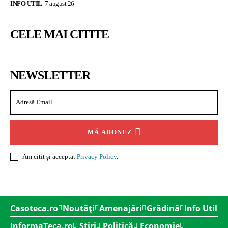
INFO UTIL
7 august 26
CELE MAI CITITE
NEWSLETTER
MĂ ABONEZ
Am citit și acceptat
Privacy Policy
.
Casoteca.ro
Noutăți
Amenajări
Grădină
Info Util
InformaTeca.ro
Știri
Politică
Economie