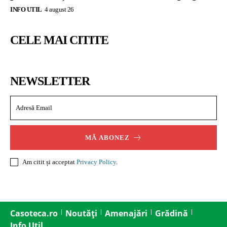
INFO UTIL
4 august 26
CELE MAI CITITE
NEWSLETTER
MĂ ABONEZ
Am citit și acceptat
Privacy Policy
.
Casoteca.ro
Noutăți
Amenajări
Grădină
Info Util