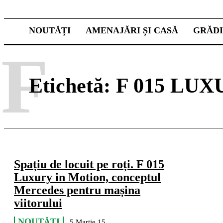
NOUTĂȚI
AMENAJĂRI ȘI CASĂ
GRĂD
F
Etichetă:
F 015 LU
Spațiu de locuit pe roți. F 015
Luxury in Motion, conceptul
Mercedes pentru mașina
viitorului
NOUTĂȚI
5 Martie 15