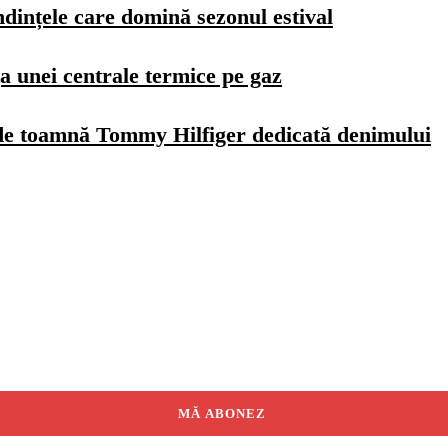
dințele care domină sezonul estival
a unei centrale termice pe gaz
de toamnă Tommy Hilfiger dedicată denimului
MĂ ABONEZ