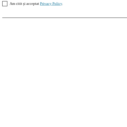
Am citit și acceptat
Privacy Policy
.
Casoteca.ro
Noutăți
Amenajări
Grădină
Info Util
InformaTeca.ro
Știri
Politică
Economie
Educație
S
Agroteca.ro
La Zi
Produse
Utilaje
Pedagoteca.ro
Știrile din Educație
Preșcolar
Școal
MoneyBuzz
Bani
Business
Tech
Green
Retail
Bucu
Goool.ro
Superliga
Liga 2
Liga 3
Steaua
Dinamo
R
PRescu
România Informată
Curierul Național
Pra