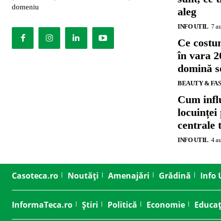
domeniu
aleg
INFO UTIL
7 a
Ce costu
în vara 2
domină se
BEAUTY & FA
Cum influ
locuinței
centrale 
INFO UTIL
4 a
Casoteca.ro
Noutăți
Amenajări
Grădină
Info 
InformaTeca.ro
Știri
Politică
Economie
Educaț