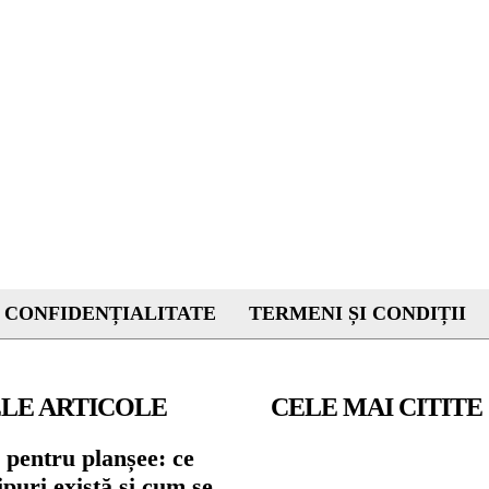
 CONFIDENȚIALITATE
TERMENI ȘI CONDIȚII
LE ARTICOLE
CELE MAI CITITE
 pentru planșee: ce
tipuri există și cum se