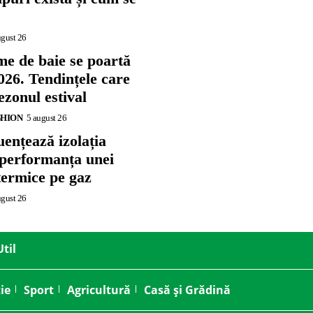
ugust 26
me de baie se poartă
026. Tendințele care
zonul estival
SHION
5 august 26
ențează izolația
 performanța unei
termice pe gaz
ugust 26
Util
ie
Sport
Agricultură
Casă și Grădină