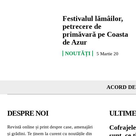
Festivalul lămâilor,
petrecere de
primăvară pe Coasta
de Azur
NOUTĂȚI
5 Martie 20
ACORD DE
DESPRE NOI
ULTIME
Cofrajele
Revistă online și print despre case, amenajări
și grădini. Te ținem la curent cu noutățile din
sunt, ce 