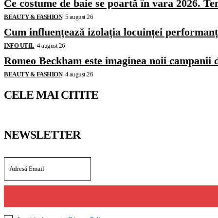
Ce costume de baie se poartă în vara 2026. Ten
BEAUTY & FASHION
5 august 26
Cum influențează izolația locuinței performanț
INFO UTIL
4 august 26
Romeo Beckham este imaginea noii campanii 
BEAUTY & FASHION
4 august 26
CELE MAI CITITE
NEWSLETTER