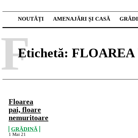
NOUTĂȚI
AMENAJĂRI ȘI CASĂ
GRĂD
F
Etichetă:
FLOAREA 
Floarea
pai, floare
nemuritoare
GRĂDINĂ
1 Mai 21