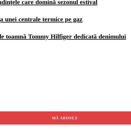
dințele care domină sezonul estival
a unei centrale termice pe gaz
de toamnă Tommy Hilfiger dedicată denimului
MĂ ABONEZ