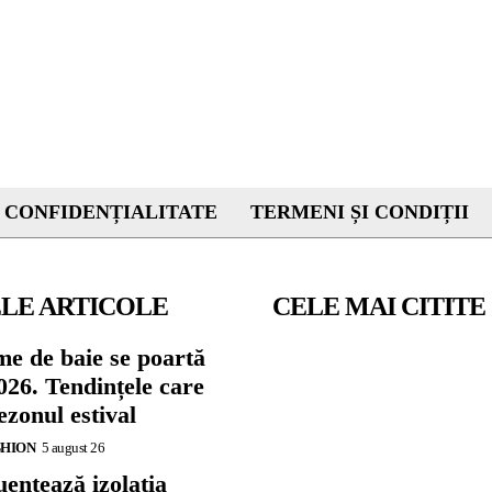
 CONFIDENȚIALITATE
TERMENI ȘI CONDIȚII
LE ARTICOLE
CELE MAI CITITE
me de baie se poartă
026. Tendințele care
zonul estival
SHION
5 august 26
ențează izolația