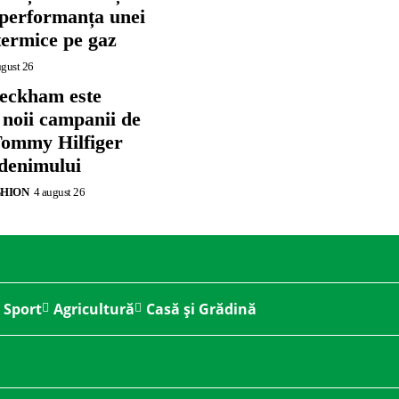
 performanța unei
termice pe gaz
ugust 26
eckham este
 noii campanii de
ommy Hilfiger
 denimului
SHION
4 august 26
Sport
Agricultură
Casă și Grădină