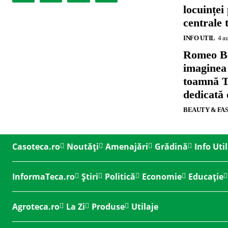
locuinței
centrale 
INFO UTIL
4 a
Romeo B
imaginea
toamnă T
dedicată
BEAUTY & FA
Casoteca.ro
Noutăți
Amenajări
Grădină
Info Util
InformaTeca.ro
Știri
Politică
Economie
Educație
Agroteca.ro
La Zi
Produse
Utilaje