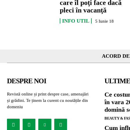
care îl poţi face dacă
pleci în vacanţă
INFO UTIL
5 Iunie 18
ACORD DE
DESPRE NOI
ULTIME
Ce costu
Revistă online și print despre case, amenajări
și grădini. Te ținem la curent cu noutățile din
în vara 2
domeniu
domină se
BEAUTY & FA
Cum influ