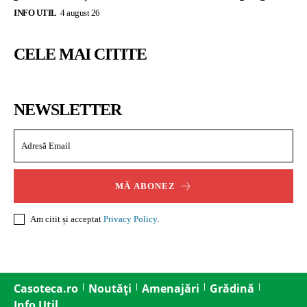
INFO UTIL
4 august 26
CELE MAI CITITE
NEWSLETTER
MĂ ABONEZ
Am citit și acceptat
Privacy Policy
.
Casoteca.ro
Noutăți
Amenajări
Grădină
Info Util