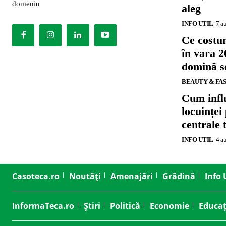
domeniu
aleg
INFO UTIL
7 a
Ce costu
în vara 2
domină se
BEAUTY & FA
Cum influ
locuinței
centrale 
INFO UTIL
4 a
Casoteca.ro
Noutăți
Amenajări
Grădină
Info 
InformaTeca.ro
Știri
Politică
Economie
Educaț