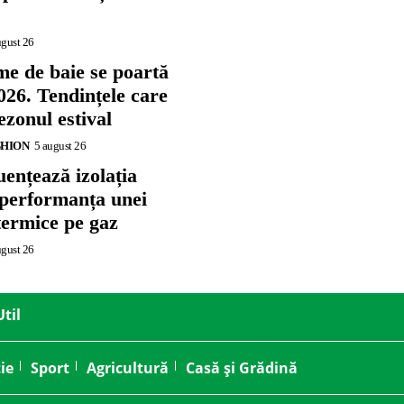
ugust 26
me de baie se poartă
026. Tendințele care
zonul estival
SHION
5 august 26
ențează izolația
 performanța unei
termice pe gaz
ugust 26
Util
ie
Sport
Agricultură
Casă și Grădină