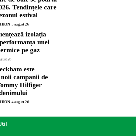
026. Tendințele care
zonul estival
SHION
5 august 26
ențează izolația
 performanța unei
termice pe gaz
ugust 26
eckham este
 noii campanii de
ommy Hilfiger
 denimului
SHION
4 august 26
Util