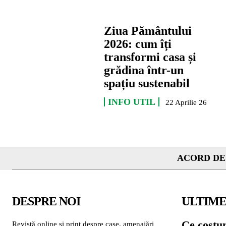
Ziua Pământului
2026: cum îți
transformi casa și
grădina într-un
spațiu sustenabil
INFO UTIL
22 Aprilie 26
ACORD DE
DESPRE NOI
ULTIME
Ce costu
Revistă online și print despre case, amenajări