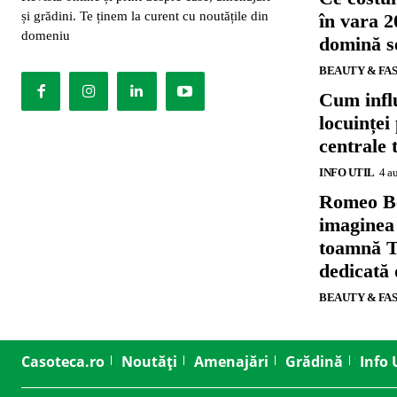
și grădini. Te ținem la curent cu noutățile din
în vara 2
domeniu
domină se
BEAUTY & FA
Cum influ
locuinței
centrale 
INFO UTIL
4 a
Romeo B
imaginea
toamnă T
dedicată
BEAUTY & FA
Casoteca.ro
Noutăți
Amenajări
Grădină
Info 