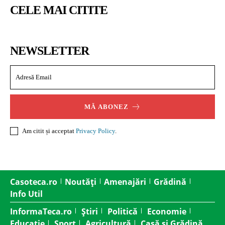
CELE MAI CITITE
NEWSLETTER
MĂ ABONEZ
Am citit și acceptat
Privacy Policy
.
Casoteca.ro
Noutăți
Amenajări
Grădină
Info Util
InformaTeca.ro
Știri
Politică
Economie
Educație
Sport
Agricultură
Casă și Grădină