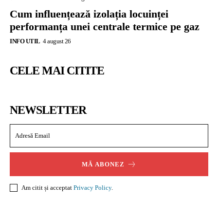
Cum influențează izolația locuinței
performanța unei centrale termice pe gaz
INFO UTIL
4 august 26
CELE MAI CITITE
NEWSLETTER
MĂ ABONEZ
Am citit și acceptat
Privacy Policy
.