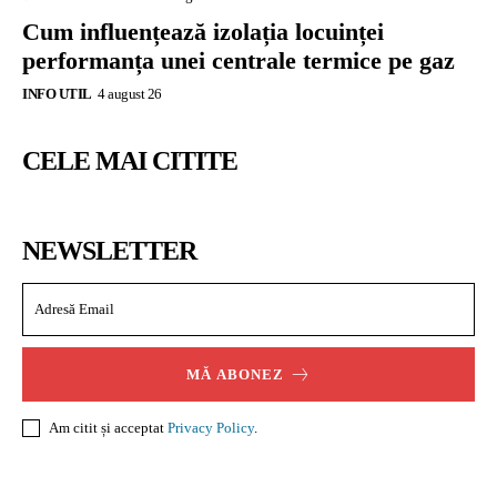
Cum influențează izolația locuinței
performanța unei centrale termice pe gaz
INFO UTIL
4 august 26
CELE MAI CITITE
NEWSLETTER
MĂ ABONEZ
Am citit și acceptat
Privacy Policy
.