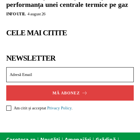
performanța unei centrale termice pe gaz
INFO UTIL
4 august 26
CELE MAI CITITE
NEWSLETTER
MĂ ABONEZ
Am citit și acceptat
Privacy Policy
.
Casoteca.ro
Noutăți
Amenajări
Grădină