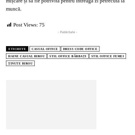
mișcare și să fie potrivită pentru întreaga zi petrecută la
muncă.
Post Views:
75
- Publicitate -
ETICHETE
CASUAL OFFICE
DRESS CODE OFFICE
HAINE CASUAL BIROU
STIL OFFICE BĂRBAȚI
STIL OFFICE FEMEI
ȚINUTE BIROU