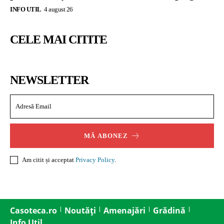
INFO UTIL
4 august 26
CELE MAI CITITE
NEWSLETTER
MĂ ABONEZ
Am citit și acceptat
Privacy Policy
.
Casoteca.ro
Noutăți
Amenajări
Grădină
Info Util