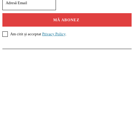
MĂ ABONEZ
Am citit și acceptat
Privacy Policy
.
Casoteca.ro
Noutăți
Amenajări
Grădină
Info Util
InformaTeca.ro
Știri
Politică
Economie
Educație
Sport
Agricultură
Casă și Grădină
Agroteca.ro
La Zi
Produse
Utilaje
Pedagoteca.ro
Știrile din Educație
Preșcolar
Școală
Universitar
Studii în Străinătate
MoneyBuzz
Bani
Business
Tech
Green
Retail
București
English
Goool.ro
Superliga
Liga 2
Liga 3
Steaua
Dinamo
Rapid
PRescu
România Informată
Curierul Național
Prahova Liberă
Slatina Buzz
HomeTalks