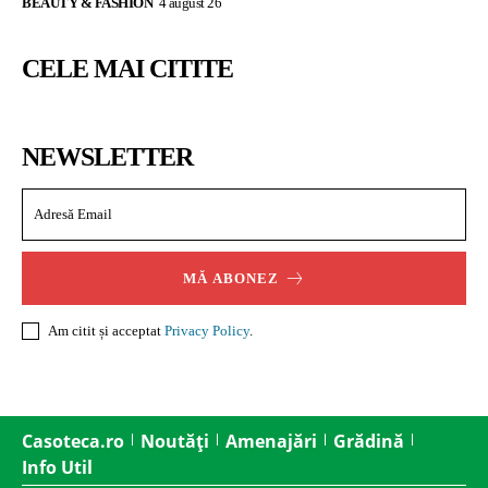
BEAUTY & FASHION
4 august 26
CELE MAI CITITE
NEWSLETTER
MĂ ABONEZ
Am citit și acceptat
Privacy Policy
.
Casoteca.ro
Noutăți
Amenajări
Grădină
Info Util