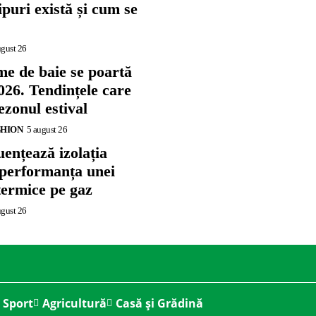
tipuri există și cum se
ugust 26
me de baie se poartă
026. Tendințele care
zonul estival
SHION
5 august 26
ențează izolația
 performanța unei
termice pe gaz
ugust 26
Sport
Agricultură
Casă și Grădină