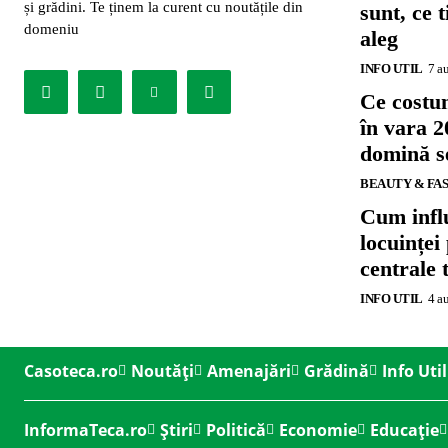
și grădini. Te ținem la curent cu noutățile din
sunt, ce 
domeniu
aleg
INFO UTIL
7 a
Ce costu
în vara 2
domină se
BEAUTY & FA
Cum influ
locuinței
centrale 
INFO UTIL
4 a
Casoteca.ro
Noutăți
Amenajări
Grădină
Info Util
InformaTeca.ro
Știri
Politică
Economie
Educație