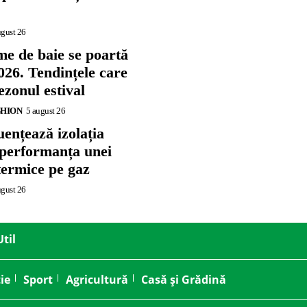
ugust 26
me de baie se poartă
026. Tendințele care
zonul estival
SHION
5 august 26
ențează izolația
 performanța unei
termice pe gaz
ugust 26
Util
ie
Sport
Agricultură
Casă și Grădină