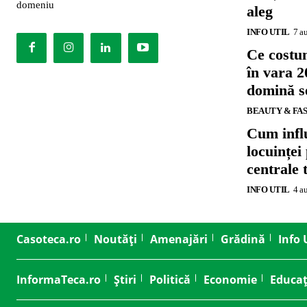
domeniu
aleg
INFO UTIL
7 a
Ce costu
în vara 2
domină se
BEAUTY & FA
Cum influ
locuinței
centrale 
INFO UTIL
4 a
Casoteca.ro
Noutăți
Amenajări
Grădină
Info 
InformaTeca.ro
Știri
Politică
Economie
Educaț