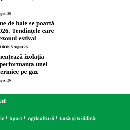
ugust 26
me de baie se poartă
026. Tendințele care
zonul estival
SHION
5 august 26
ențează izolația
 performanța unei
termice pe gaz
ugust 26
Util
ie
Sport
Agricultură
Casă și Grădină