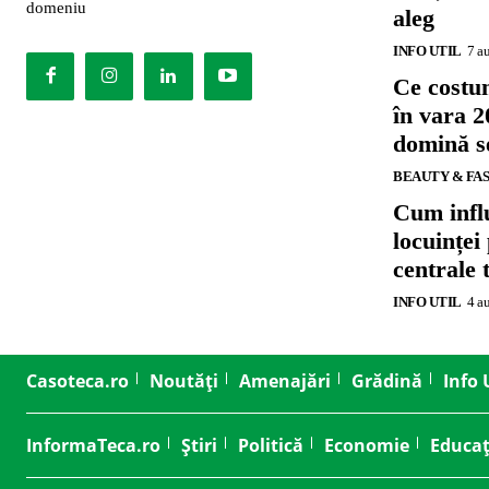
domeniu
aleg
INFO UTIL
7 a
Ce costu
în vara 2
domină se
BEAUTY & FA
Cum influ
locuinței
centrale 
INFO UTIL
4 a
Casoteca.ro
Noutăți
Amenajări
Grădină
Info 
InformaTeca.ro
Știri
Politică
Economie
Educaț