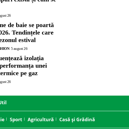
ugust 26
me de baie se poartă
026. Tendințele care
zonul estival
SHION
5 august 26
ențează izolația
 performanța unei
termice pe gaz
ugust 26
Util
ie
Sport
Agricultură
Casă și Grădină