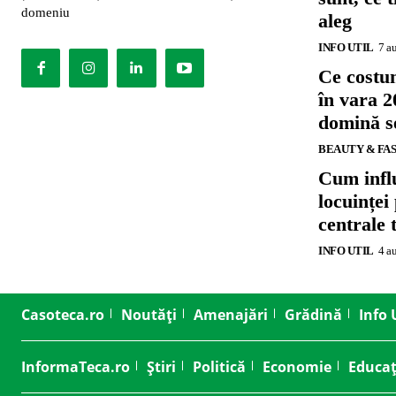
domeniu
aleg
INFO UTIL
7 a
Ce costu
în vara 2
domină se
BEAUTY & FA
Cum influ
locuinței
centrale 
INFO UTIL
4 a
Casoteca.ro
Noutăți
Amenajări
Grădină
Info 
InformaTeca.ro
Știri
Politică
Economie
Educaț