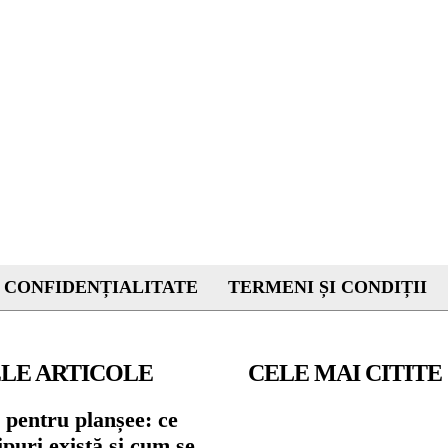
 CONFIDENȚIALITATE
TERMENI ȘI CONDIȚII
LE ARTICOLE
CELE MAI CITITE
 pentru planșee: ce
tipuri există și cum se