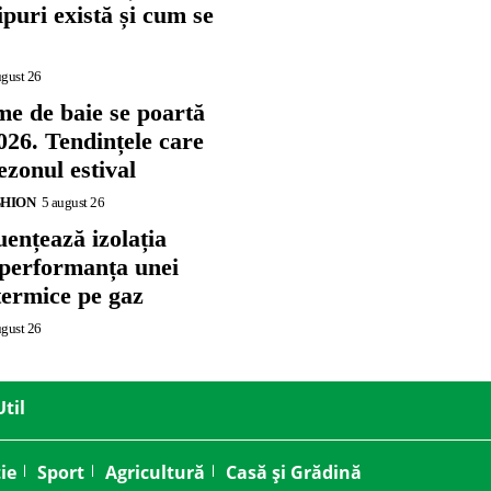
tipuri există și cum se
ugust 26
me de baie se poartă
026. Tendințele care
zonul estival
SHION
5 august 26
ențează izolația
 performanța unei
termice pe gaz
ugust 26
Util
ie
Sport
Agricultură
Casă și Grădină