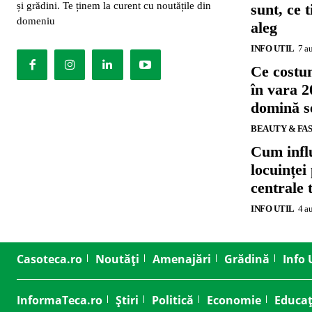
și grădini. Te ținem la curent cu noutățile din
sunt, ce 
domeniu
aleg
INFO UTIL
7 a
Ce costu
în vara 2
domină se
BEAUTY & FA
Cum influ
locuinței
centrale 
INFO UTIL
4 a
Casoteca.ro
Noutăți
Amenajări
Grădină
Info 
InformaTeca.ro
Știri
Politică
Economie
Educaț