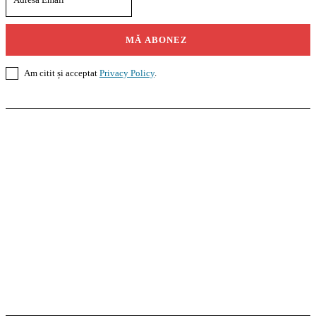
MĂ ABONEZ
Am citit și acceptat
Privacy Policy
.
Casoteca.ro
Noutăți
Amenajări
Grădină
Info Util
InformaTeca.ro
Știri
Politică
Economie
Educație
Sport
Agricultură
Casă și Grădină
Agroteca.ro
La Zi
Produse
Utilaje
Pedagoteca.ro
Știrile din Educație
Preșcolar
Școală
Universitar
Studii în Străinătate
MoneyBuzz
Bani
Business
Tech
Green
Retail
București
English
Goool.ro
Superliga
Liga 2
Liga 3
Steaua
Dinamo
Rapid
PRescu
România Informată
Curierul Național
Prahova Liberă
Slatina Buzz
HomeTalks