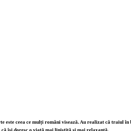
rte este ceea ce mulți români visează. Au realizat că traiul în
 că își doresc o viață mai liniștită și mai relaxantă.