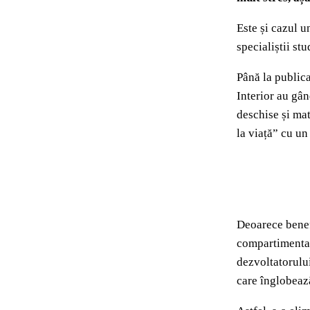
Este și cazul u
specialiștii st
Până la publica
Interior au gân
deschise și mat
la viață” cu un
Deoarece benefi
compartimentare
dezvoltatorului
care înglobează