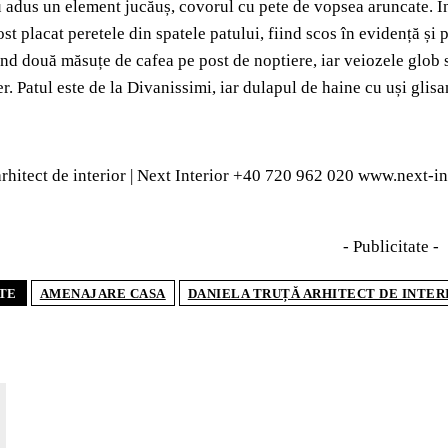
au adus un element jucăuș, covorul cu pete de vopsea aruncate. Î
ost placat peretele din spatele patului, fiind scos în evidență și
ind două măsuțe de cafea pe post de noptiere, iar veiozele glob s
er. Patul este de la Divanissimi, iar dulapul de haine cu uși gli
rhitect de interior | Next Interior +40 720 962 020 www.next-in
- Publicitate -
TE
AMENAJARE CASA
DANIELA TRUȚĂ ARHITECT DE INTER
AR