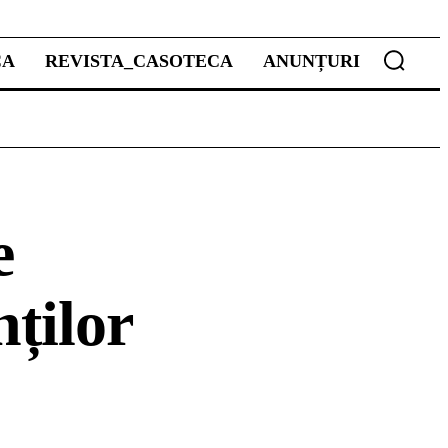
CA
REVISTA_CASOTECA
ANUNȚURI
e
nților