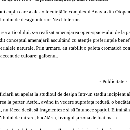
nui cuplu care a ales o locuință în complexul Anavia din Otopeni
udioului de design interior Next Interior.
rea articolului, s-a realizat amenajarea open-space-ului de la pa
dit conceptul amenajării ascultând cu atenție preferințele benefi
erialele naturale. Prin urmare, au stabilit o paleta cromatică co
 accent de culoare: galbenul.
- Publicitate -
ciarii au apelat la studioul de design într-un stadiu incipient al
a la parter. Astfel, având în vedere suprafața redusă, o bucătăr
, nu făcea decât să fragmenteze și să întunece spațiul. Eliminân
 holul de intrare, bucătăria, livingul și zona de luat masa.