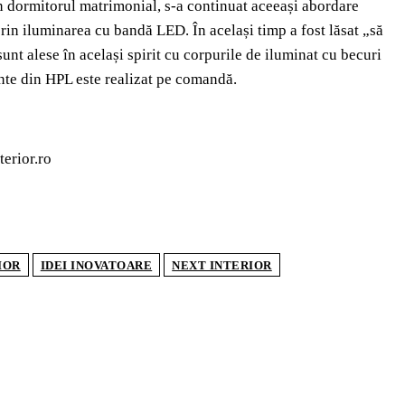
n dormitorul matrimonial, s-a continuat aceeași abordare
 prin iluminarea cu bandă LED. În același timp a fost lăsat „să
unt alese în același spirit cu corpurile de iluminat cu becuri
sante din HPL este realizat pe comandă.
terior.ro
IOR
IDEI INOVATOARE
NEXT INTERIOR
TICOLE POPULARE