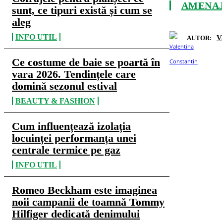
AMENAJ
sunt, ce tipuri există și cum se
aleg
INFO UTIL
V
AUTOR:
Ce costume de baie se poartă în
vara 2026. Tendințele care
domină sezonul estival
BEAUTY & FASHION
Cum influențează izolația
locuinței performanța unei
centrale termice pe gaz
INFO UTIL
Romeo Beckham este imaginea
noii campanii de toamnă Tommy
Hilfiger dedicată denimului