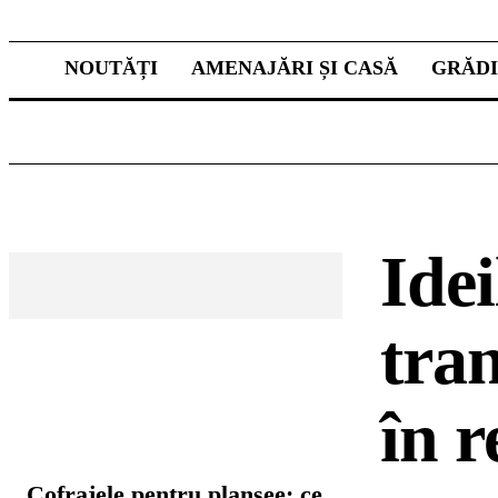
NOUTĂȚI
AMENAJĂRI ȘI CASĂ
GRĂD
Idei
tran
în r
CELE MAI CITITE
Cofrajele pentru planșee: ce