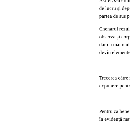
Astfel, s-a eli
de lucru și dep
partea de sus p
Chenarul rezult
observa și corp
dar cu mai mult
devin elemente
Trecerea către 
expunere pentru
Pentru că benef
în evidență mat