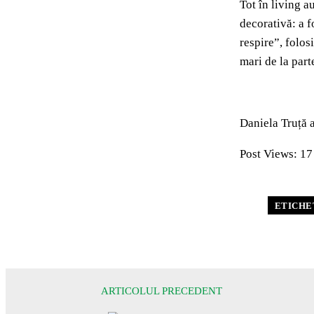
Tot în living 
decorativă: a f
respire”, folos
mari de la part
Daniela Truță a
Post Views:
17
ETICHE
ARTICOLUL PRECEDENT