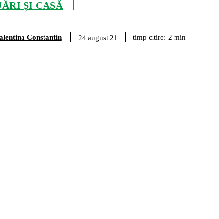
ĂRI ȘI CASĂ
alentina Constantin
timp citire:
2
min
24 august 21