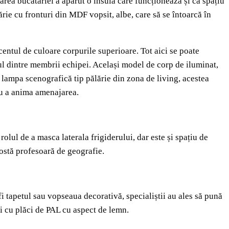
jarea bucătăriei a apărut o insulă care funcționează și ca spațiu
tărie cu fronturi din MDF vopsit, albe, care să se întoarcă în
centul de culoare corpurile superioare. Tot aici se poate
nul dintre membrii echipei. Același model de corp de iluminat,
 lampa scenografică tip pălărie din zona de living, acestea
ru a anima amenajarea.
rolul de a masca laterala frigiderului, dar este și spațiu de
fostă profesoară de geografie.
fi tapetul sau vopseaua decorativă, specialiștii au ales să pună
ui cu plăci de PAL cu aspect de lemn.