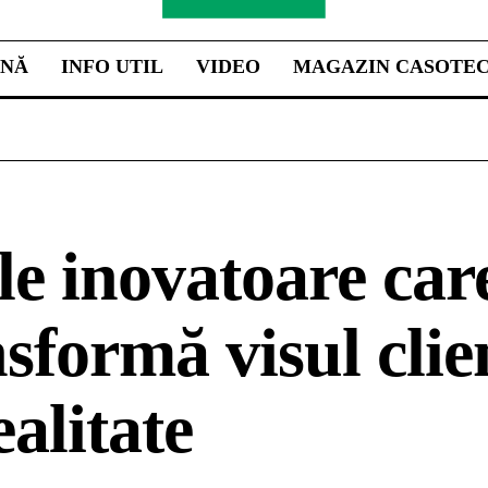
INĂ
INFO UTIL
VIDEO
MAGAZIN CASOTE
le inovatoare car
sformă visul clie
ealitate