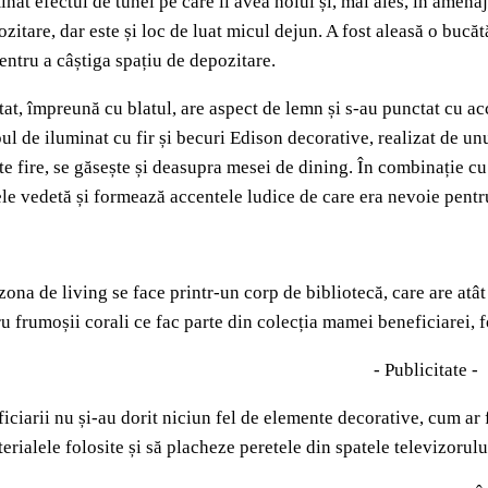
minat efectul de tunel pe care îl avea holul și, mai ales, în amena
ozitare, dar este și loc de luat micul dejun. A fost aleasă o bucă
entru a câștiga spațiu de depozitare.
at, împreună cu blatul, are aspect de lemn și s-au punctat cu ac
ul de iluminat cu fir și becuri Edison decorative, realizat de u
e fire, se găsește și deasupra mesei de dining. În combinație cu
le vedetă și formează accentele ludice de care era nevoie pent
zona de living se face printr-un corp de bibliotecă, care are atât 
 frumoșii corali ce fac parte din colecția mamei beneficiarei, 
- Publicitate -
iciarii nu și-au dorit niciun fel de elemente decorative, cum ar 
erialele folosite și să placheze peretele din spatele televizorul