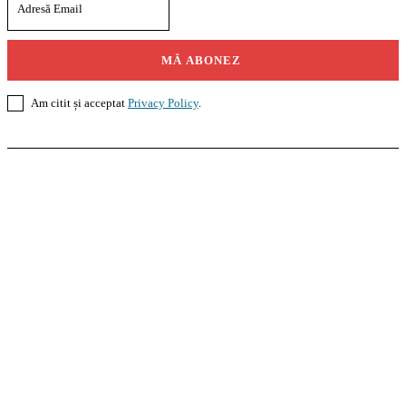
MĂ ABONEZ
Am citit și acceptat
Privacy Policy
.
Casoteca.ro
Noutăți
Amenajări
Grădină
Info Util
InformaTeca.ro
Știri
Politică
Economie
Educație
Sport
Agricultură
Casă și Grădină
Agroteca.ro
La Zi
Produse
Utilaje
Pedagoteca.ro
Știrile din Educație
Preșcolar
Școală
Universitar
Studii în Străinătate
MoneyBuzz
Bani
Business
Tech
Green
Retail
București
English
Goool.ro
Superliga
Liga 2
Liga 3
Steaua
Dinamo
Rapid
PRescu
România Informată
Curierul Național
Prahova Liberă
Slatina Buzz
HomeTalks