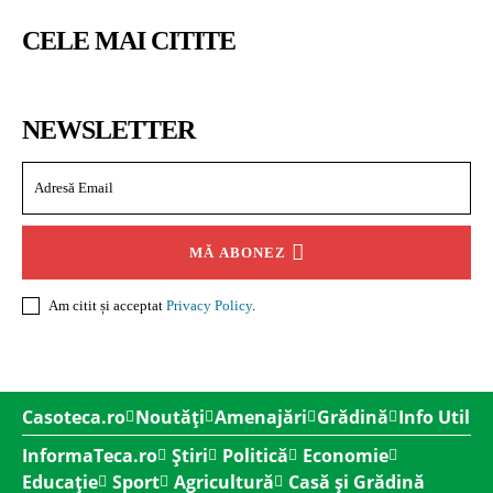
CELE MAI CITITE
NEWSLETTER
MĂ ABONEZ
Am citit și acceptat
Privacy Policy
.
Casoteca.ro
Noutăți
Amenajări
Grădină
Info Util
InformaTeca.ro
Știri
Politică
Economie
Educație
Sport
Agricultură
Casă și Grădină