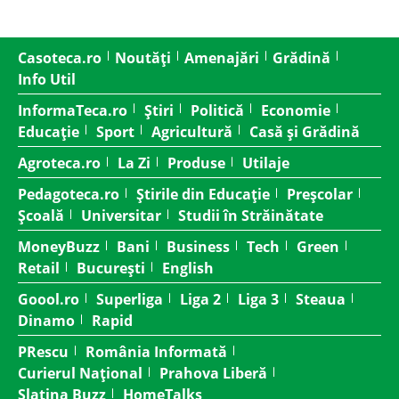
Casoteca.ro
Noutăți
Amenajări
Grădină
Info Util
InformaTeca.ro
Știri
Politică
Economie
Educație
Sport
Agricultură
Casă și Grădină
Agroteca.ro
La Zi
Produse
Utilaje
Pedagoteca.ro
Știrile din Educație
Preșcolar
Școală
Universitar
Studii în Străinătate
MoneyBuzz
Bani
Business
Tech
Green
Retail
București
English
Goool.ro
Superliga
Liga 2
Liga 3
Steaua
Dinamo
Rapid
PRescu
România Informată
Curierul Național
Prahova Liberă
Slatina Buzz
HomeTalks