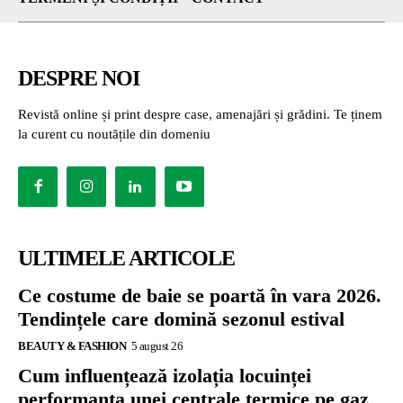
DESPRE NOI
Revistă online și print despre case, amenajări și grădini. Te ținem
la curent cu noutățile din domeniu
ULTIMELE ARTICOLE
Ce costume de baie se poartă în vara 2026.
Tendințele care domină sezonul estival
BEAUTY & FASHION
5 august 26
Cum influențează izolația locuinței
performanța unei centrale termice pe gaz