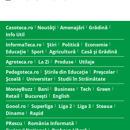
Casoteca.ro
Noutăți
Amenajări
Grădină
Info Util
InformaTeca.ro
Știri
Politică
Economie
Educație
Sport
Agricultură
Casă și Grădină
Agroteca.ro
La Zi
Produse
Utilaje
Pedagoteca.ro
Știrile din Educație
Preșcolar
Școală
Universitar
Studii în Străinătate
MoneyBuzz
Bani
Business
Tech
Green
Retail
București
English
Goool.ro
Superliga
Liga 2
Liga 3
Steaua
Dinamo
Rapid
PRescu
România Informată