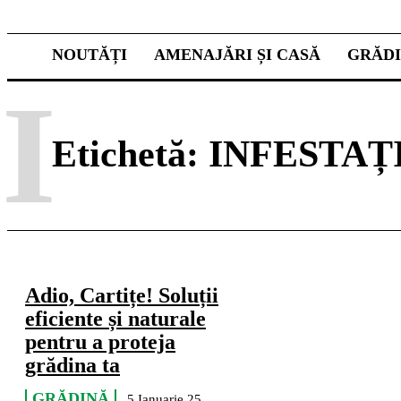
NOUTĂȚI
AMENAJĂRI ȘI CASĂ
GRĂD
I
Etichetă:
INFESTAȚ
Adio, Cartițe! Soluții
eficiente și naturale
pentru a proteja
grădina ta
GRĂDINĂ
5 Ianuarie 25