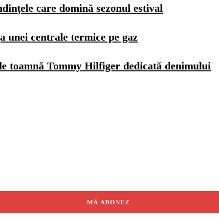
dințele care domină sezonul estival
a unei centrale termice pe gaz
de toamnă Tommy Hilfiger dedicată denimului
MĂ ABONEZ