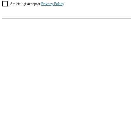
Am citit și acceptat
Privacy Policy
.
Casoteca.ro
Noutăți
Amenajări
Grădină
Info Util
InformaTeca.ro
Știri
Politică
Economie
Educație
S
Agroteca.ro
La Zi
Produse
Utilaje
Pedagoteca.ro
Știrile din Educație
Preșcolar
Școal
MoneyBuzz
Bani
Business
Tech
Green
Retail
Bucu
Goool.ro
Superliga
Liga 2
Liga 3
Steaua
Dinamo
R
PRescu
România Informată
Curierul Național
Pra