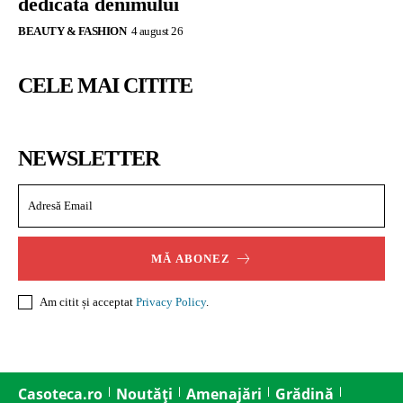
dedicată denimului
BEAUTY & FASHION
4 august 26
CELE MAI CITITE
NEWSLETTER
MĂ ABONEZ
Am citit și acceptat
Privacy Policy
.
Casoteca.ro
Noutăți
Amenajări
Grădină