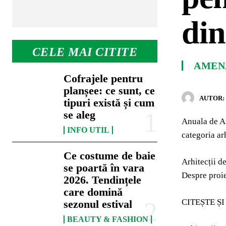
din
CELE MAI CITITE
AMENA
Cofrajele pentru
planșee: ce sunt, ce
AUTOR:
tipuri există și cum
se aleg
Anuala de Ar
INFO UTIL
categoria ar
Ce costume de baie
Arhitecții d
se poartă în vara
Despre proiec
2026. Tendințele
care domină
CITEȘTE ȘI 
sezonul estival
BEAUTY & FASHION