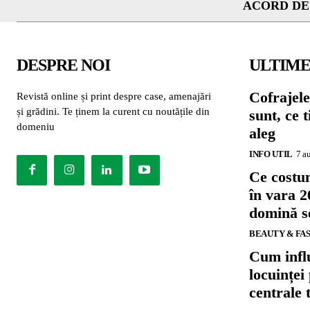
ACORD DE
DESPRE NOI
ULTIME
Cofrajele
Revistă online și print despre case, amenajări
și grădini. Te ținem la curent cu noutățile din
sunt, ce 
domeniu
aleg
INFO UTIL
7 a
Ce costu
în vara 2
domină se
BEAUTY & FA
Cum influ
locuinței
centrale 