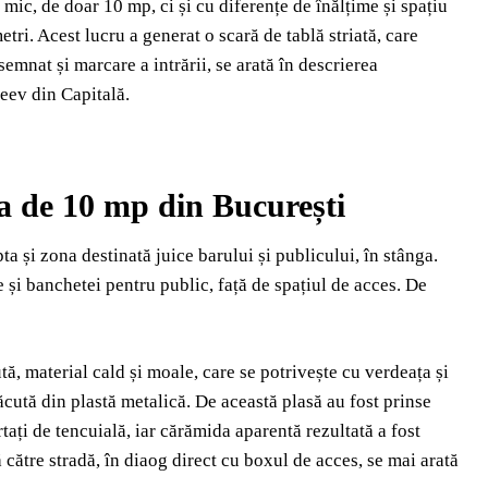
mic, de doar 10 mp, ci și cu diferențe de înălțime și spațiu
etri. Acest lucru a generat o scară de tablă striată, care
 semnat și marcare a intrării, se arată în descrierea
eev din Capitală.
a de 10 mp din București
ta și zona destinată juice barului și publicului, în stânga.
e și banchetei pentru public, față de spațiul de acces. De
ută, material cald și moale, care se potrivește cu verdeața și
făcută din plastă metalică. De această plasă au fost prinse
tați de tencuială, iar cărămida aparentă rezultată a fost
 către stradă, în diaog direct cu boxul de acces, se mai arată