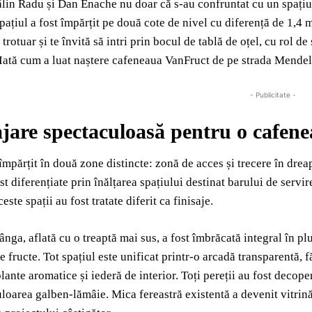
ălin Radu și Dan Enache nu doar că s-au confruntat cu un spațiu 
pațiul a fost împărțit pe două cote de nivel cu diferență de 1,4 m
trotuar și te învită să intri prin bocul de tablă de oțel, cu rol de
 Iată cum a luat naștere cafeneaua VanFruct de pe strada Mendel
- Publicitate -
are spectaculoasă pentru o cafene
împărțit în două zone distincte: zonă de acces și trecere în dreap
st diferențiate prin înălțarea spațiului destinat barului de servir
ste spații au fost tratate diferit ca finisaje.
ânga, aflată cu o treaptă mai sus, a fost îmbrăcată integral în pl
e fructe. Tot spațiul este unificat printr-o arcadă transparentă, 
lante aromatice și iederă de interior. Toți pereții au fost decoper
uloarea galben-lămâie. Mica fereastră existentă a devenit vitrină