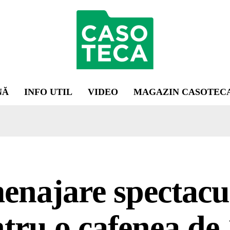
NĂ
INFO UTIL
VIDEO
MAGAZIN CASOTEC
najare spectacu
tru o cafenea de