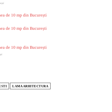
ești
ti
ESTI
LAMA ARHITECTURA