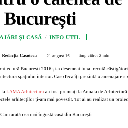
 București
JĂRI ȘI CASĂ
INFO UTIL
Redacția Casoteca
timp citire:
2
min
21 august 16
hitectură București 2016 și-a desemnat luna trecută câștigători
hitectura spațiului interior. CasoTeca îți prezintă o amenajare 
e la
LAMA Arhitectura
au fost premiați la Anuala de Arhitectur
tele arhitecților ți-am mai povestit. Tot ai au realizat un proiec
Cum arată cea mai îngustă casă din București