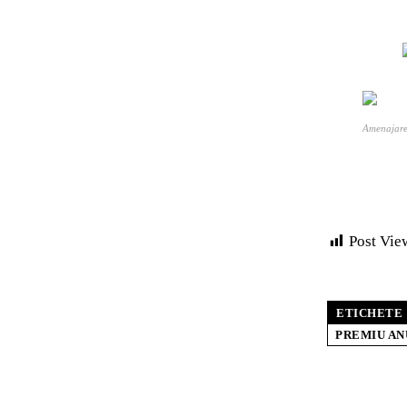
Amenajare 
Post Vie
ETICHETE
PREMIU AN