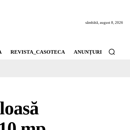
sâmbătă, august 8, 2026
A
REVISTA_CASOTECA
ANUNȚURI
loasă
 10 mp