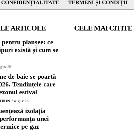
 CONFIDENȚIALITATE
TERMENI ȘI CONDIȚII
LE ARTICOLE
CELE MAI CITITE
 pentru planșee: ce
tipuri există și cum se
ugust 26
me de baie se poartă
026. Tendințele care
zonul estival
SHION
5 august 26
ențează izolația
 performanța unei
termice pe gaz