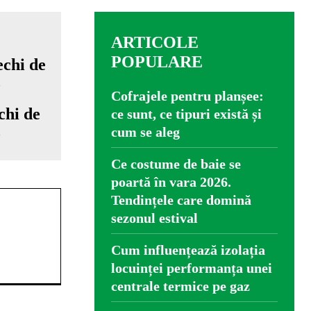
ARTICOLE
POPULARE
Cofrajele pentru planșee:
chi de
ce sunt, ce tipuri există și
o
cum se aleg
Ce costume de baie se
poartă în vara 2026.
Tendințele care domină
sezonul estival
Cum influențează izolația
locuinței performanța unei
centrale termice pe gaz