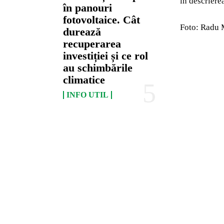
în descrierea
în panouri
fotovoltaice. Cât
Foto: Radu 
durează
recuperarea
investiției și ce rol
au schimbările
climatice
INFO UTIL