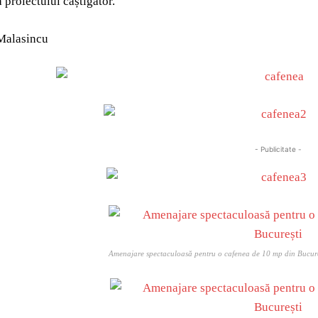
 proiectului câștigător.
Malasincu
- Publicitate -
Amenajare spectaculoasă pentru o cafenea de 10 mp din Bucure