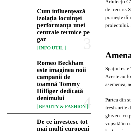
Arhitecții C
de trecere. S
Cum influențează
izolația locuinței
pornește din 
performanța unei
proiectului.
centrale termice pe
gaz
INFO UTIL
Amenaj
Romeo Beckham
Spațiul este 
este imaginea noii
campanii de
Aceste au fo
toamnă Tommy
asemenea, ace
Hilfiger dedicată
denimului
Partea din st
BEAUTY & FASHION
fresh-urile d
ghivece cu p
De ce investesc tot
vopsită în c
mai mulți europeni