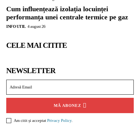
Cum influențează izolația locuinței
performanța unei centrale termice pe gaz
INFO UTIL
4 august 26
CELE MAI CITITE
NEWSLETTER
MĂ ABONEZ
Am citit și acceptat
Privacy Policy
.