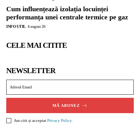
Cum influențează izolația locuinței
performanța unei centrale termice pe gaz
INFO UTIL
4 august 26
CELE MAI CITITE
NEWSLETTER
MĂ ABONEZ
Am citit și acceptat
Privacy Policy
.