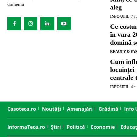
domeniu
aleg
INFO UTIL
7 a
Ce costu
în vara 2
domină se
BEAUTY & FA
Cum influ
locuinței
centrale 
INFO UTIL
4 a
Casoteca.ro
Noutăți
Amenajări
Grădină
Info 
InformaTeca.ro
Știri
Politică
Economie
Educaț