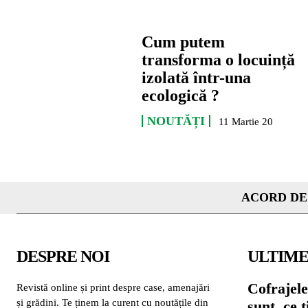
Cum putem
transforma o locuință
izolată într-una
ecologică ?
NOUTĂȚI
11 Martie 20
ACORD DE
DESPRE NOI
ULTIME
Cofrajele
Revistă online și print despre case, amenajări
și grădini. Te ținem la curent cu noutățile din
sunt, ce 