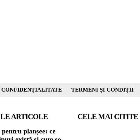
 CONFIDENȚIALITATE
TERMENI ȘI CONDIȚII
LE ARTICOLE
CELE MAI CITITE
 pentru planșee: ce
tipuri există și cum se