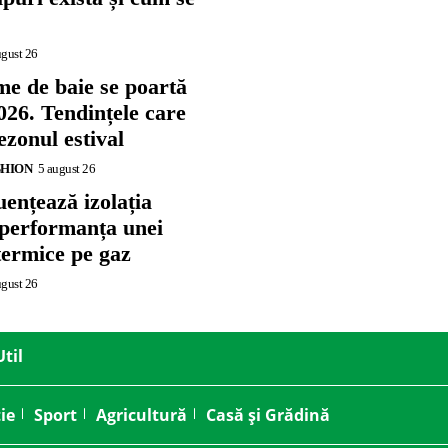
ugust 26
me de baie se poartă
026. Tendințele care
zonul estival
SHION
5 august 26
ențează izolația
 performanța unei
termice pe gaz
ugust 26
Util
ie
Sport
Agricultură
Casă și Grădină