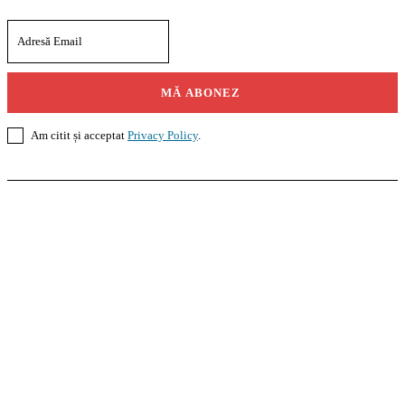
MĂ ABONEZ
Am citit și acceptat
Privacy Policy
.
Casoteca.ro
Noutăți
Amenajări
Grădină
Info Util
InformaTeca.ro
Știri
Politică
Economie
Educație
Sport
Agricultură
Casă și Grădină
Agroteca.ro
La Zi
Produse
Utilaje
Pedagoteca.ro
Știrile din Educație
Preșcolar
Școală
Universitar
Studii în Străinătate
MoneyBuzz
Bani
Business
Tech
Green
Retail
București
English
Goool.ro
Superliga
Liga 2
Liga 3
Steaua
Dinamo
Rapid