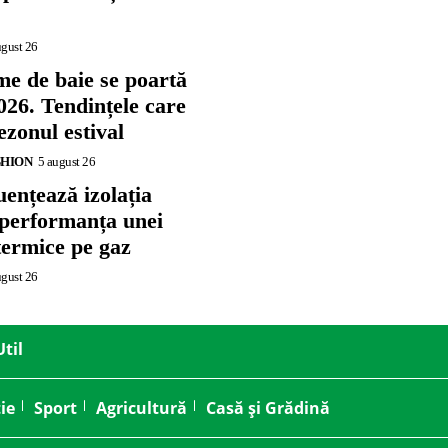
ugust 26
me de baie se poartă
026. Tendințele care
zonul estival
SHION
5 august 26
ențează izolația
 performanța unei
termice pe gaz
ugust 26
Util
ie
Sport
Agricultură
Casă și Grădină