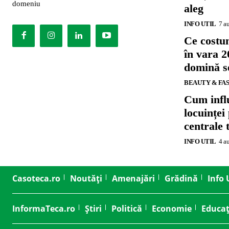
domeniu
aleg
INFO UTIL
7 a
Ce costu
în vara 2
domină se
BEAUTY & FA
Cum influ
locuinței
centrale 
INFO UTIL
4 a
Casoteca.ro
Noutăți
Amenajări
Grădină
Info 
InformaTeca.ro
Știri
Politică
Economie
Educaț