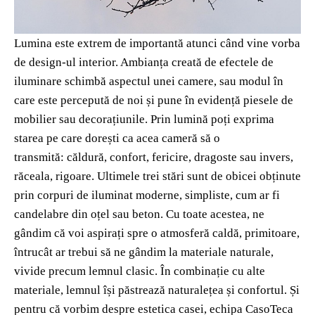
Lumina este extrem de importantă atunci când vine vorba
de design-ul interior. Ambianța creată de efectele de
iluminare schimbă aspectul unei camere, sau modul în
care este percepută de noi și pune în evidență piesele de
mobilier sau decorațiunile. Prin lumină poți exprima
starea pe care dorești ca acea cameră să o
transmită: căldură, confort, fericire, dragoste sau invers,
răceala, rigoare. Ultimele trei stări sunt de obicei obținute
prin corpuri de iluminat moderne, simpliste, cum ar fi
candelabre din oțel sau beton. Cu toate acestea, ne
gândim că voi aspirați spre o atmosferă caldă, primitoare,
întrucât ar trebui să ne gândim la materiale naturale,
vivide precum lemnul clasic. În combinație cu alte
materiale, lemnul își păstrează naturalețea și confortul. Și
pentru că vorbim despre estetica casei, echipa CasoTeca