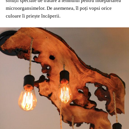
soluții speciale de tratare a lemnului pentru îndepărtarea
microorgansimelor. De asemenea, îl poți vopsi orice
culoare îi priește încăperii.