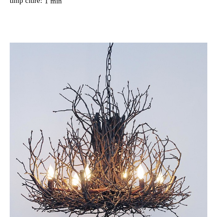
timp citire:
1
min