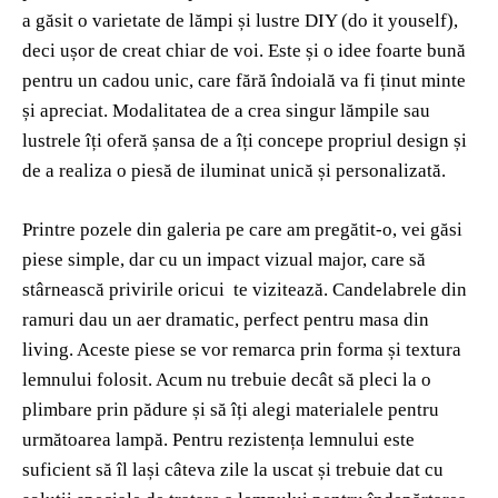
a găsit o varietate de lămpi și lustre DIY (do it youself),
deci ușor de creat chiar de voi. Este și o idee foarte bună
pentru un cadou unic, care fără îndoială va fi ținut minte
și apreciat. Modalitatea de a crea singur lămpile sau
lustrele îți oferă șansa de a îți concepe propriul design și
de a realiza o piesă de iluminat unică și personalizată.
Printre pozele din galeria pe care am pregătit-o, vei găsi
piese simple, dar cu un impact vizual major, care să
stârnească privirile oricui te vizitează. Candelabrele din
ramuri dau un aer dramatic, perfect pentru masa din
living. Aceste piese se vor remarca prin forma și textura
lemnului folosit. Acum nu trebuie decât să pleci la o
plimbare prin pădure și să îți alegi materialele pentru
următoarea lampă. Pentru rezistența lemnului este
suficient să îl lași câteva zile la uscat și trebuie dat cu