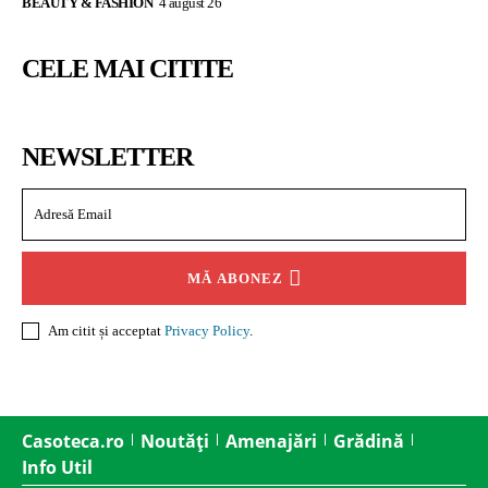
BEAUTY & FASHION
4 august 26
CELE MAI CITITE
NEWSLETTER
MĂ ABONEZ
Am citit și acceptat
Privacy Policy
.
Casoteca.ro
Noutăți
Amenajări
Grădină
Info Util