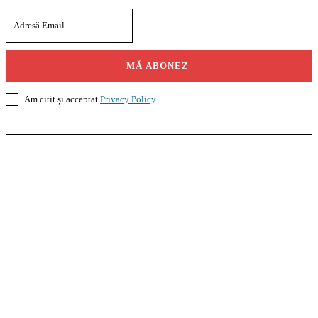
MĂ ABONEZ
Am citit și acceptat
Privacy Policy
.
Casoteca.ro
Noutăți
Amenajări
Grădină
Info Util
InformaTeca.ro
Știri
Politică
Economie
Educație
Sport
Agricultură
Casă și Grădină
Agroteca.ro
La Zi
Produse
Utilaje
Pedagoteca.ro
Știrile din Educație
Preșcolar
Școală
Universitar
Studii în Străinătate
MoneyBuzz
Bani
Business
Tech
Green
Retail
București
English
Goool.ro
Superliga
Liga 2
Liga 3
Steaua
Dinamo
Rapid