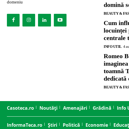
domeniu
domină se
BEAUTY & FA
Cum influ
locuinței
centrale 
INFO UTIL
4 a
Romeo B
imaginea
toamnă T
dedicată
BEAUTY & FA
Casoteca.ro
Noutăți
Amenajări
Grădină
Info 
InformaTeca.ro
Știri
Politică
Economie
Educaț