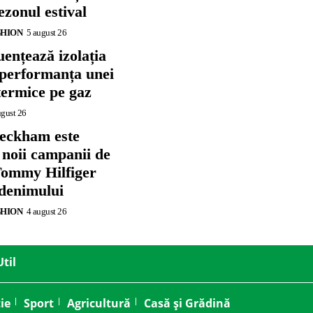
zonul estival
SHION
5 august 26
ențează izolația
 performanța unei
termice pe gaz
ugust 26
eckham este
 noii campanii de
ommy Hilfiger
 denimului
SHION
4 august 26
Util
ie
Sport
Agricultură
Casă și Grădină