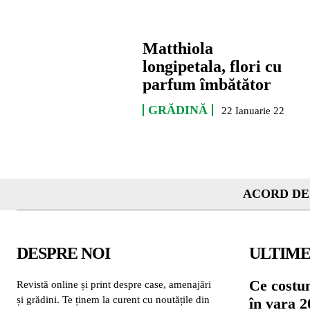
Matthiola
longipetala, flori cu
parfum ȋmbătător
GRĂDINĂ
22 Ianuarie 22
ACORD DE
DESPRE NOI
ULTIME
Ce costu
Revistă online și print despre case, amenajări
și grădini. Te ținem la curent cu noutățile din
în vara 2