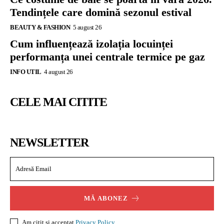
Tendințele care domină sezonul estival
BEAUTY & FASHION
5 august 26
Cum influențează izolația locuinței
performanța unei centrale termice pe gaz
INFO UTIL
4 august 26
CELE MAI CITITE
NEWSLETTER
MĂ ABONEZ
Am citit și acceptat
Privacy Policy
.