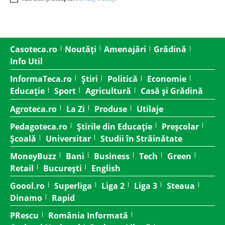
Casoteca.ro
Noutăți
Amenajări
Grădină
Info Util
InformaTeca.ro
Știri
Politică
Economie
Educație
Sport
Agricultură
Casă și Grădină
Agroteca.ro
La Zi
Produse
Utilaje
Pedagoteca.ro
Știrile din Educație
Preșcolar
Școală
Universitar
Studii în Străinătate
MoneyBuzz
Bani
Business
Tech
Green
Retail
București
English
Goool.ro
Superliga
Liga 2
Liga 3
Steaua
Dinamo
Rapid
PRescu
România Informată