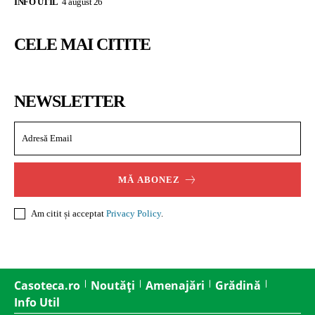
INFO UTIL
4 august 26
CELE MAI CITITE
NEWSLETTER
MĂ ABONEZ
Am citit și acceptat
Privacy Policy
.
Casoteca.ro
Noutăți
Amenajări
Grădină
Info Util