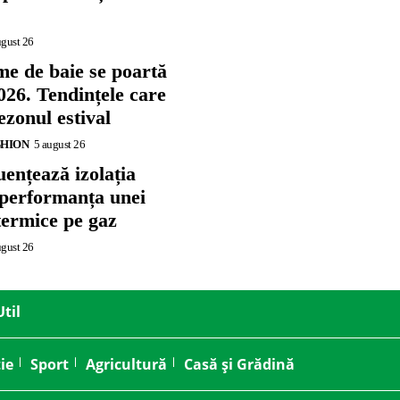
ugust 26
me de baie se poartă
026. Tendințele care
zonul estival
SHION
5 august 26
ențează izolația
 performanța unei
termice pe gaz
ugust 26
Util
ie
Sport
Agricultură
Casă și Grădină