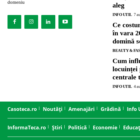
domeniu
aleg
INFO UTIL
7 a
Ce costu
în vara 2
domină se
BEAUTY & FA
Cum influ
locuinței
centrale 
INFO UTIL
4 a
Casoteca.ro
Noutăți
Amenajări
Grădină
Info 
InformaTeca.ro
Știri
Politică
Economie
Educaț