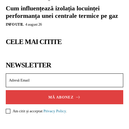
Cum influențează izolația locuinței
performanța unei centrale termice pe gaz
INFO UTIL
4 august 26
CELE MAI CITITE
NEWSLETTER
MĂ ABONEZ
Am citit și acceptat
Privacy Policy
.