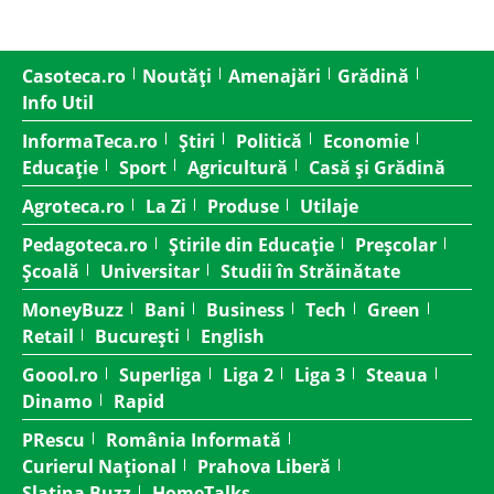
Casoteca.ro
Noutăți
Amenajări
Grădină
Info Util
InformaTeca.ro
Știri
Politică
Economie
Educație
Sport
Agricultură
Casă și Grădină
Agroteca.ro
La Zi
Produse
Utilaje
Pedagoteca.ro
Știrile din Educație
Preșcolar
Școală
Universitar
Studii în Străinătate
MoneyBuzz
Bani
Business
Tech
Green
Retail
București
English
Goool.ro
Superliga
Liga 2
Liga 3
Steaua
Dinamo
Rapid
PRescu
România Informată
Curierul Național
Prahova Liberă
Slatina Buzz
HomeTalks