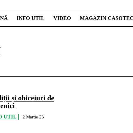
INĂ
INFO UTIL
VIDEO
MAGAZIN CASOTE
I
iții și obiceiuri de
enici
O UTIL
2 Martie 23