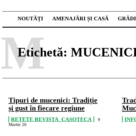
NOUTĂȚI
AMENAJĂRI ȘI CASĂ
GRĂD
M
Etichetă:
MUCENIC
Tipuri de mucenici: Tradiție
Trad
și gust în fiecare regiune
Muc
REȚETE REVISTA_CASOTECA
INF
9
Martie 26